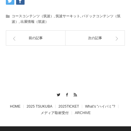
コースコンテンツ（筑波）
,
筑波サーキット
,
パドックコンテンツ（筑
波）
,
出展情報（筑波）
前の記事
次の記事
Twitter
Facebook
RSS
HOME
2025 TSUKUBA
2025TICKET
What’s “ハイパミ”?
メディア取材受付
ARCHIVE