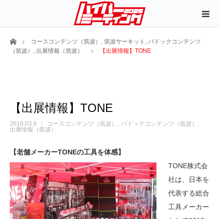
ホーム
コースコンテンツ（筑波）
,
筑波サーキット
,
パドックコンテンツ
（筑波）
,
出展情報（筑波）
【出展情報】TONE
【出展情報】TONE
2018.03.9
コースコンテンツ（筑波）
パドックコンテンツ（筑波）
出展情報（筑波）
【老舗メーカーTONEの工具を体感】
TONE株式会
社は、日本を
代表する総合
工具メーカー