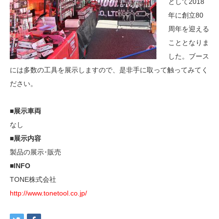
として2018
年に創立80
周年を迎える
こととなりま
した。ブース
には多数の工具を展示しますので、是非手に取って触ってみてく
ださい。
■展示車両
なし
■展示内容
製品の展示･販売
■INFO
TONE株式会社
http://www.tonetool.co.jp/