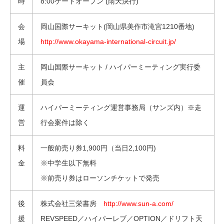
時
8:00ゲートオープン (雨天決行)
会
岡山国際サーキット(岡山県美作市滝宮1210番地)
場
http://www.okayama-international-circuit.jp/
主
岡山国際サーキット / ハイパーミーティング実行委
催
員会
運
ハイパーミーティング運営事務局（サンズ内）※走
営
行会案件は除く
料
一般前売り券1,900円（当日2,100円)
金
※中学生以下無料
※前売り券はローソンチケットで発売
後
株式会社三栄書房
http://www.sun-a.com/
援
REVSPEED／ハイパーレブ／OPTION／ドリフト天