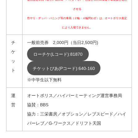
させる
竹ヤリ・デッパ・バニング等の車両（２輪・４輪問わず）は、オートポリス規定
により入場できません。
チ
一般前売券 2,000円（当日2,500円)
ケ
ローチケ(Lコード):81870
ッ
チケットぴあ(Pコード):640-160
ト
※中学生以下無料
運
オートポリス／ハイパーミーティング運営事務局
営
協賛：BBS
協力：三栄書房／オプション／レブスピード／ハイ
パーレブ／G-ワークス／ドリフト天国