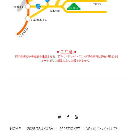
● ご注意 ●
日の出暴走や暴走族を連想させる、竹ヤリ･デッパ･バニング等の車両は(2輪･4輪とも)
オートポリス規定により入場できません。
Twitter
Facebook
RSS
HOME
2025 TSUKUBA
2025TICKET
What’s “ハイパミ”?