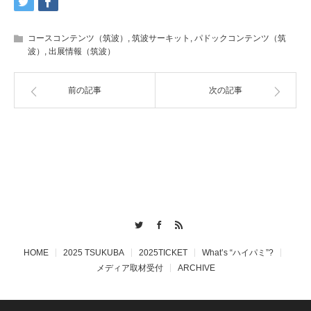
コースコンテンツ（筑波）
,
筑波サーキット
,
パドックコンテンツ（筑
波）
,
出展情報（筑波）
前の記事
次の記事
Twitter
Facebook
RSS
HOME
2025 TSUKUBA
2025TICKET
What’s “ハイパミ”?
メディア取材受付
ARCHIVE