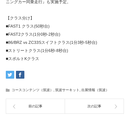
ニングカー同乗走行』も実施予定。
【クラス分け】
■FAST1 クラス(50秒台)
■FAST2クラス(1分0秒-2秒台)
■86/BRZ vs ZC33Sスイフトクラス(1分3秒-5秒台)
■ストリートクラス(1分6秒-8秒台)
■スポルトKクラス
コースコンテンツ（筑波）
,
筑波サーキット
,
出展情報（筑波）
前の記事
次の記事