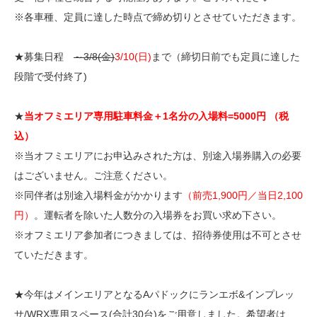
※各車種、定員に達した時点で締め切りとさせていただきます。
★募集日程
～3/8(金)
3/10(日)
まで（締切日前でも定員に達した
段階で受付終了)
★
当オフミエリア専用駐車料金＋1名分の入場料=5000円 （税
込）
※当オフミエリアにお申込みされた方は、別途入場券購入の必要
はございません。ご注意ください。
※同伴者は別途入場料金がかかります
（前売1,900円／当日2,100
円）
。運転者を除いた人数分の入場券をお買い求め下さい。
※オフミエリア参加者につきましては、招待券使用は不可とさせ
ていただきます。
★今年はメインエリアとなるAパドックにランエボ&インプレッ
サ/WRX専用スペース(合計30台)をご用意しました。希望者は