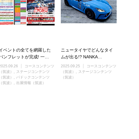
イベントの全てを網羅した
ニュータイヤでどんなタイ
パンフレットが完成! 一…
ムが出る!? NANKA…
2025.09.26
コースコンテンツ
2025.09.25
コースコンテンツ
（筑波）
ステージコンテンツ
（筑波）
ステージコンテンツ
（筑波）
パドックコンテンツ
（筑波）
（筑波）
出展情報（筑波）