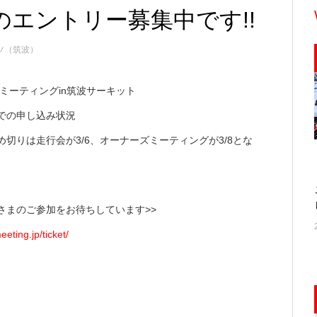
のエントリー募集中です!!
ツ（筑波）
パーミーティングin筑波サーキット
時点での申し込み状況
め切りは走行会が3/6、オーナーズミーティングが3/8とな
さまのご参加をお待ちしています>>
eeting.jp/ticket/