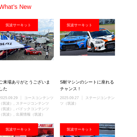
What’s New
筑波サーキット
筑波サーキット
ご来場ありがとうございま
S耐マシンのシートに座れる
した
チャンス！
2025.09.29
コースコンテンツ
2025.09.27
ステージコンテン
（筑波）
ステージコンテンツ
ツ（筑波）
（筑波）
パドックコンテンツ
（筑波）
出展情報（筑波）
筑波サーキット
筑波サーキット