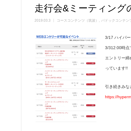
走行会&ミーティング
2019.03.3
コースコンテンツ（筑波）
パドックコンテン
3/17 ハイ
3/312:00
エントリー締
っています!!
引き続きみな
https://hyperm