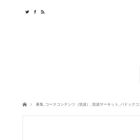
ホーム
募集
,
コースコンテンツ（筑波）
,
筑波サーキット
,
パドックコ