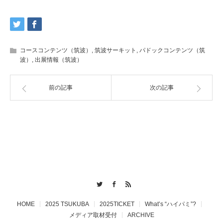
コースコンテンツ（筑波）
,
筑波サーキット
,
パドックコンテンツ（筑
波）
,
出展情報（筑波）
前の記事
次の記事
Twitter
Facebook
RSS
HOME
2025 TSUKUBA
2025TICKET
What’s “ハイパミ”?
メディア取材受付
ARCHIVE