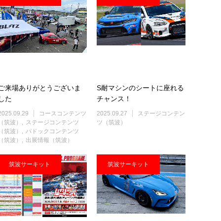
ご来場ありがとうございま
S耐マシンのシートに座れる
した
チャンス！
2025.09.29
コースコンテンツ
2025.09.27
ステージコンテン
（筑波）
ステージコンテンツ
ツ（筑波）
（筑波）
パドックコンテンツ
（筑波）
出展情報（筑波）
筑波サーキット
筑波サーキット