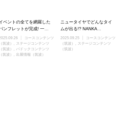
イベントの全てを網羅した
ニュータイヤでどんなタイ
パンフレットが完成! 一…
ムが出る!? NANKA…
2025.09.26
コースコンテンツ
2025.09.25
コースコンテンツ
（筑波）
ステージコンテンツ
（筑波）
ステージコンテンツ
（筑波）
パドックコンテンツ
（筑波）
（筑波）
出展情報（筑波）