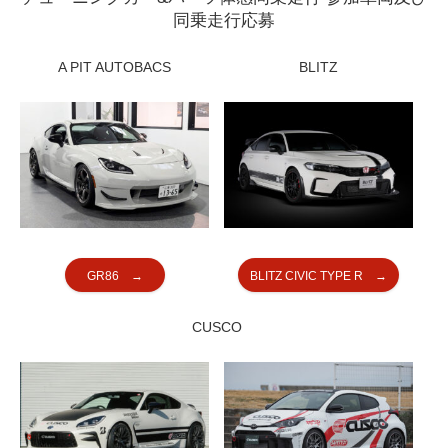
同乗走行応募
A PIT AUTOBACS
BLITZ
GR86 →
BLITZ CIVIC TYPE R →
CUSCO