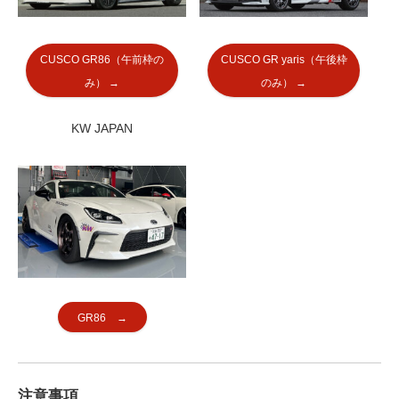
CUSCO GR86（午前枠の
CUSCO GR yaris（午後枠
み） →
のみ） →
KW JAPAN
GR86 →
注意事項