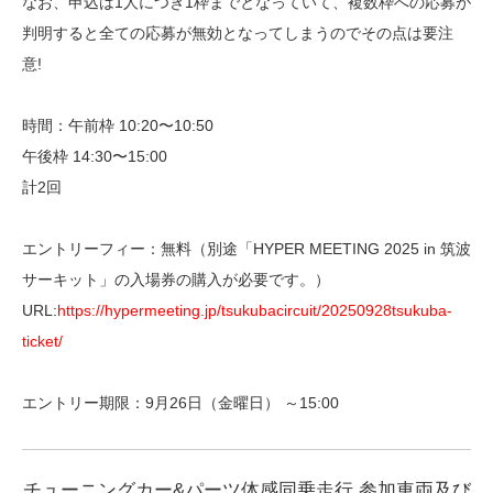
なお、申込は1人につき1枠までとなっていて、複数枠への応募が
判明すると全ての応募が無効となってしまうのでその点は要注
意!
時間：午前枠 10:20〜10:50
午後枠 14:30〜15:00
計2回
エントリーフィー：無料（別途「HYPER MEETING 2025 in 筑波
サーキット」の入場券の購入が必要です。）
URL:
https://hypermeeting.jp/tsukubacircuit/20250928tsukuba-
ticket/
エントリー期限：9月26日（金曜日） ～15:00
チューニングカー&パーツ体感同乗走行 参加車両及び