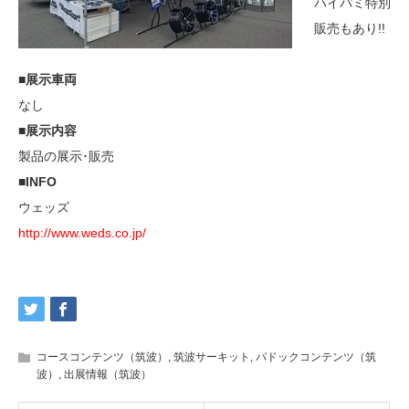
ハイパミ特別
販売もあり!!
■展示車両
なし
■展示内容
製品の展示･販売
■INFO
ウェッズ
http://www.weds.co.jp/
コースコンテンツ（筑波）
,
筑波サーキット
,
パドックコンテンツ（筑
波）
,
出展情報（筑波）