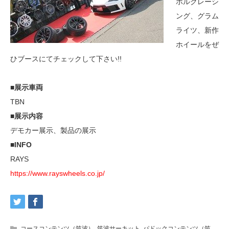
ボルクレーシ
ング、グラム
ライツ、新作
ホイールをぜ
ひブースにてチェックして下さい!!
■展示車両
TBN
■展示内容
デモカー展示、製品の展示
■INFO
RAYS
https://www.rayswheels.co.jp/
コースコンテンツ（筑波）
,
筑波サーキット
,
パドックコンテンツ（筑