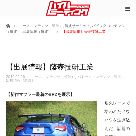
ホーム
コースコンテンツ（筑波）
,
筑波サーキット
,
パドックコンテンツ
（筑波）
,
出展情報（筑波）
【出展情報】藤壺技研工業
【出展情報】藤壺技研工業
2019.02.26
コースコンテンツ（筑波）
パドックコンテンツ（筑波）
出展情報（筑波）
【新作マフラー装着のBRZを展示】
耐久レースで
培われたノウ
ハウを注ぎ込
んだ、話題の