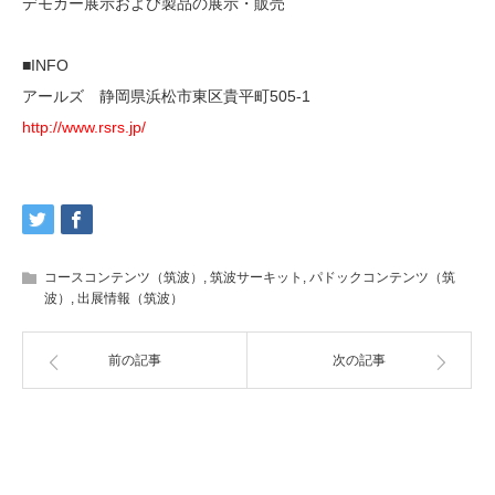
デモカー展示および製品の展示・販売
■INFO
アールズ 静岡県浜松市東区貴平町505-1
http://www.rsrs.jp/
コースコンテンツ（筑波）
,
筑波サーキット
,
パドックコンテンツ（筑
波）
,
出展情報（筑波）
前の記事
次の記事