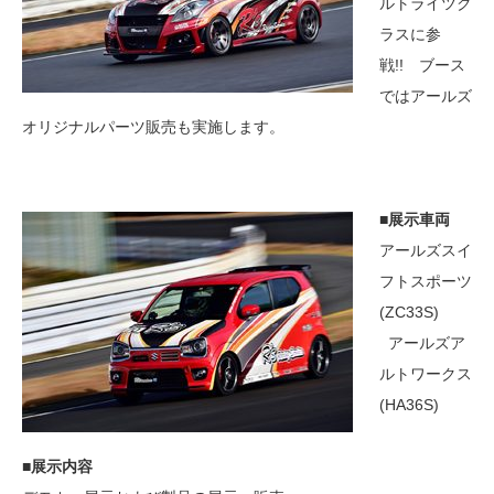
ルトライツク
ラスに参
戦!! ブース
ではアールズ
オリジナルパーツ販売も実施します。
■展示車両
アールズスイ
フトスポーツ
(ZC33S)
アールズア
ルトワークス
(HA36S)
■展示内容