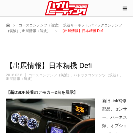
ホーム
コースコンテンツ（筑波）
,
筑波サーキット
,
パドックコンテンツ
（筑波）
,
出展情報（筑波）
【出展情報】日本精機 Defi
【出展情報】日本精機 Defi
2018.03.8
コースコンテンツ（筑波）
パドックコンテンツ（筑波）
出展情報（筑波）
【新DSDF装着のデモカー2台を展示】
新旧Link補修
部品、センサ
ー、ハーネス
類、オプショ