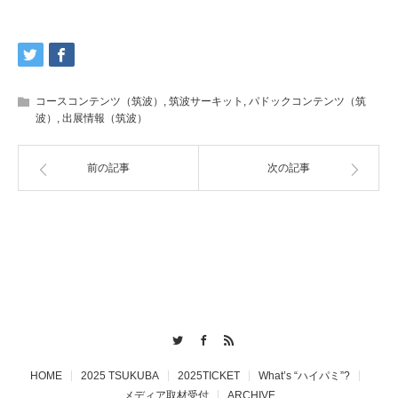
コースコンテンツ（筑波）
,
筑波サーキット
,
パドックコンテンツ（筑
波）
,
出展情報（筑波）
前の記事
次の記事
Twitter
Facebook
RSS
HOME
2025 TSUKUBA
2025TICKET
What’s “ハイパミ”?
メディア取材受付
ARCHIVE