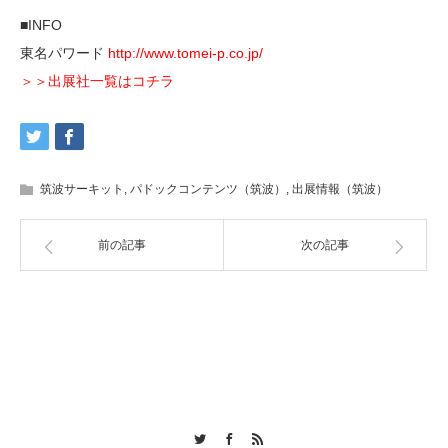
■INFO
東名パワード
http://www.tomei-p.co.jp/
＞＞出展社一覧はコチラ
筑波サーキット
,
パドックコンテンツ（筑波）
,
出展情報（筑波）
前の記事
次の記事
Twitter
Facebook
RSS