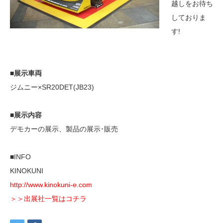
越しをお待ち
しておりま
す!
■展示車両
ジムニー×SR20DET(JB23)
■展示内容
デモカーの展示、製品の展示･販売
■INFO
KINOKUNI
http://www.kinokuni-e.com
＞＞出展社一覧はコチラ