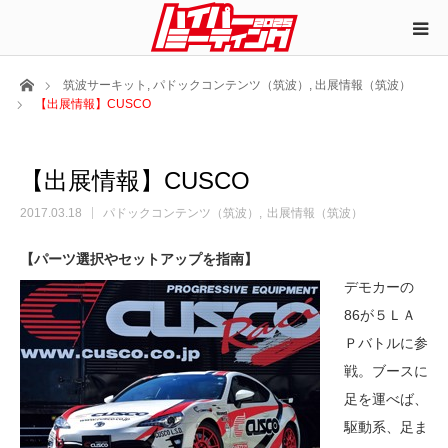
ホーム
筑波サーキット
,
パドックコンテンツ（筑波）
,
出展情報（筑波）
【出展情報】CUSCO
【出展情報】CUSCO
2017.03.18
パドックコンテンツ（筑波）
出展情報（筑波）
【パーツ選択やセットアップを指南】
デモカーの
86が５ＬＡ
Ｐバトルに参
戦。ブースに
足を運べば、
駆動系、足ま