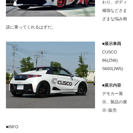
わり、ボディ
補強などさま
ざまな悩み相
談に乗ってくれるはずだ。
■展示車両
CUSCO
86(ZN6)
S660(JW5)
■展示内容
デモカー展
示、製品の展
示･販売
■INFO