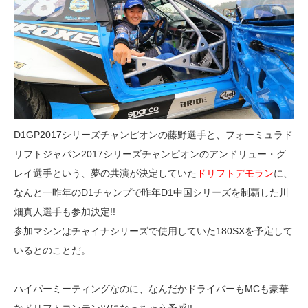
D1GP2017シリーズチャンピオンの藤野選手と、フォーミュラド
リフトジャパン2017シリーズチャンピオンのアンドリュー・グ
レイ選手という、夢の共演が決定していた
ドリフトデモラン
に、
なんと一昨年のD1チャンプで昨年D1中国シリーズを制覇した川
畑真人選手も参加決定!!
参加マシンはチャイナシリーズで使用していた180SXを予定して
いるとのことだ。
ハイパーミーティングなのに、なんだかドライバーもMCも豪華
なドリフトコンテンツになっちゃう予感!!