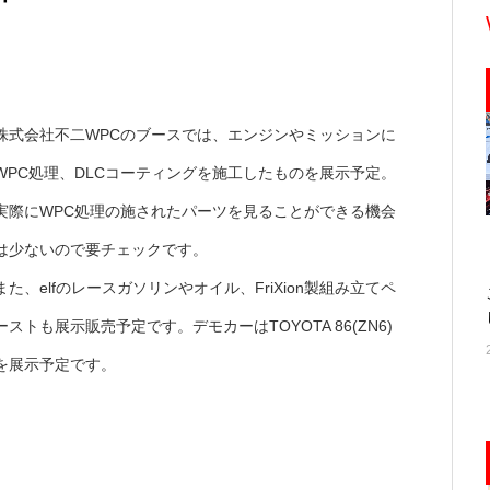
株式会社不二WPCのブースでは、エンジンやミッションに
WPC処理、DLCコーティングを施工したものを展示予定。
実際にWPC処理の施されたパーツを見ることができる機会
は少ないので要チェックです。
また、elfのレースガソリンやオイル、FriXion製組み立てペ
ーストも展示販売予定です。デモカーはTOYOTA 86(ZN6)
を展示予定です。