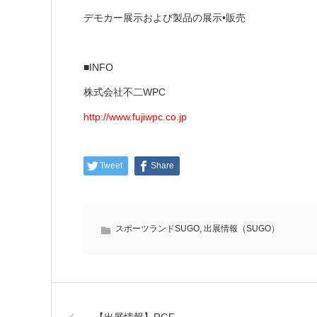
デモカー展示および製品の展示•販売
■INFO
株式会社不二WPC
http://www.fujiwpc.co.jp
Tweet
Share
スポーツランドSUGO
,
出展情報（SUGO）