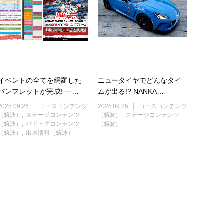
イベントの全てを網羅した
ニュータイヤでどんなタイ
パンフレットが完成! 一…
ムが出る!? NANKA…
2025.09.26
コースコンテンツ
2025.09.25
コースコンテンツ
（筑波）
ステージコンテンツ
（筑波）
ステージコンテンツ
（筑波）
パドックコンテンツ
（筑波）
（筑波）
出展情報（筑波）