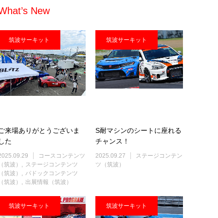
What’s New
筑波サーキット
筑波サーキット
ご来場ありがとうございま
S耐マシンのシートに座れる
した
チャンス！
2025.09.29
コースコンテンツ
2025.09.27
ステージコンテン
（筑波）
ステージコンテンツ
ツ（筑波）
（筑波）
パドックコンテンツ
（筑波）
出展情報（筑波）
筑波サーキット
筑波サーキット