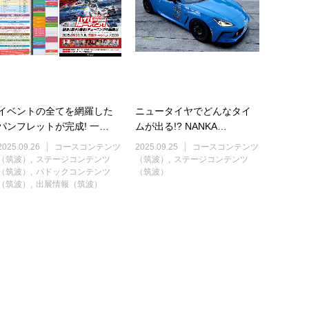
イベントの全てを網羅した
ニュータイヤでどんなタイ
パンフレットが完成! 一…
ムが出る!? NANKA…
2025.09.26
コースコンテンツ
2025.09.25
コースコンテンツ
（筑波）
ステージコンテンツ
（筑波）
ステージコンテンツ
（筑波）
パドックコンテンツ
（筑波）
（筑波）
出展情報（筑波）