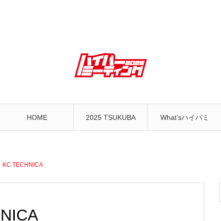
HOME
2025 TSUKUBA
What’sハイパミ
C TECHNICA
NICA