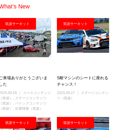
What’s New
筑波サーキット
筑波サーキット
ご来場ありがとうございま
S耐マシンのシートに座れる
した
チャンス！
2025.09.29
コースコンテンツ
2025.09.27
ステージコンテン
（筑波）
ステージコンテンツ
ツ（筑波）
（筑波）
パドックコンテンツ
（筑波）
出展情報（筑波）
筑波サーキット
筑波サーキット