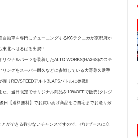
軽自動車を専門にチューニングするKCテクニカが京都府か
ら東北へはるばる出展!!
オリジナルパーツを装着したALTO WORKS(HA36S)のステ
アリングをスーパー耐久などに参戦している大野尊久選手
が握りREVSPEEDアルト3LAPSバトルに参戦!!
また、当日限定でオリジナル商品を10%OFFで販売(クレジ
、後日【送料無料】でお買いあげ商品をご自宅までお送り致
ことができる数少ないチャンスですので、ぜひブースに立