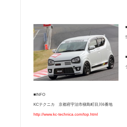
■INFO
KCテクニカ 京都府宇治市槇島町目川6番地
http://www.kc-technica.com/top.html