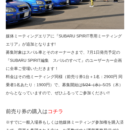
媒体ミーティングエリアに『SUBARU SPIRIT専用ミーティング
エリア』が追加となります!
募集対象はスバル車とそのオーナーさまで、7月1日発売予定の
『SUBARU SPIRIT編集 スバルのすべて』のユーザーカー企画
に全車ご登場いただきます！
料金はその他ミーティング同様（前売り券1台＋1名：2900円 同
乗者1名あたり：1900円）で、募集開始は
5/24（水）
5/25（木）
からとなっていますので、ぜひふるってご参加ください!!
前売り券の購入は
コチラ
※すでに一般入場券もしくは他媒体ミーティング参加権を購入済