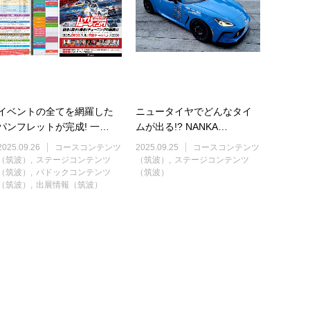
イベントの全てを網羅した
ニュータイヤでどんなタイ
パンフレットが完成! 一…
ムが出る!? NANKA…
2025.09.26
コースコンテンツ
2025.09.25
コースコンテンツ
（筑波）
ステージコンテンツ
（筑波）
ステージコンテンツ
（筑波）
パドックコンテンツ
（筑波）
（筑波）
出展情報（筑波）