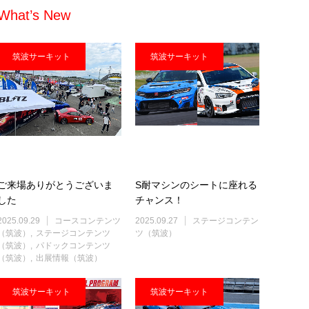
What’s New
筑波サーキット
筑波サーキット
ご来場ありがとうございま
S耐マシンのシートに座れる
した
チャンス！
2025.09.29
コースコンテンツ
2025.09.27
ステージコンテン
（筑波）
ステージコンテンツ
ツ（筑波）
（筑波）
パドックコンテンツ
（筑波）
出展情報（筑波）
筑波サーキット
筑波サーキット