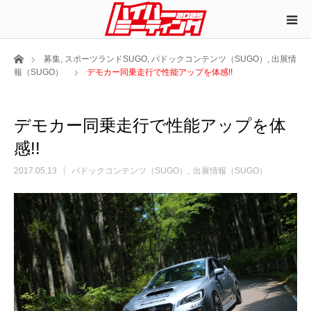
ホーム
募集
,
スポーツランドSUGO
,
パドックコンテンツ（SUGO）
,
出展情
報（SUGO）
デモカー同乗走行で性能アップを体感!!
デモカー同乗走行で性能アップを体
感!!
2017.05.13
パドックコンテンツ（SUGO）
出展情報（SUGO）