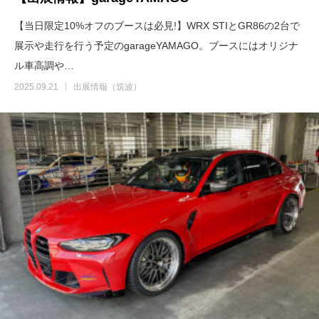
【当日限定10%オフのブースは必見!】WRX STIとGR86の2台で
展示や走行を行う予定のgarageYAMAGO。ブースにはオリジナ
ル車高調や…
2025.09.21
出展情報（筑波）