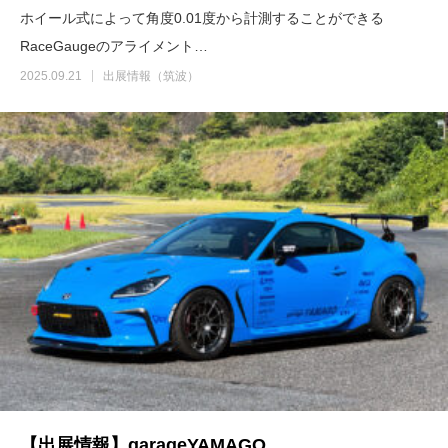
ホイール式によって角度0.01度から計測することができる
RaceGaugeのアライメント…
2025.09.21
出展情報（筑波）
【出展情報】garageYAMAGO