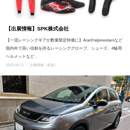
【出展情報】SPK株式会社
【一流レーシングギアが数量限定特価に】Araiやalpinestarsなど
国内外で高い信頼を誇るレーシンググローブ、シューズ、4輪用
ヘルメットなど…
2025.09.21
出展情報（筑波）