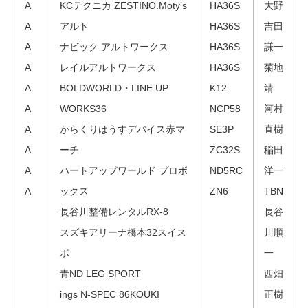
A
KCテクニカ ZESTINO.Moty’s
HA36S
大野
A
アルト
HA36S
吉田
A
ナビック アルトワークス
HA36S
謙一
A
レイルアルトワークス
HA36S
菊地
A
BOLDWORLD・LINE UP
K12
靖
A
WORKS36
NCP58
河村
A
からくりはうすデバイス赤マ
SE3P
直樹
A
ーチ
ZC32S
稲田
A
ハートアップワールド プロボ
ND5RC
洋一
A
ックス
ZN6
TBN
長谷川整備レンタルRX-8
長谷
スズキアリーナ橋本32スイス
川順
ポ
一
青ND LEG SPORT
西畑
ings N-SPEC 86KOUKI
正樹