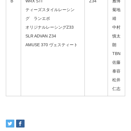
B
WRX STI
Z34
雅博
ティーズスタイルレーシン
菊地
グ ランエボ
靖
オリジナルレーシングZ33
中村
SLR ADVAN Z34
慎太
AMUSE 370 ヴェスティート
朗
TBN
佐藤
泰容
松井
仁志