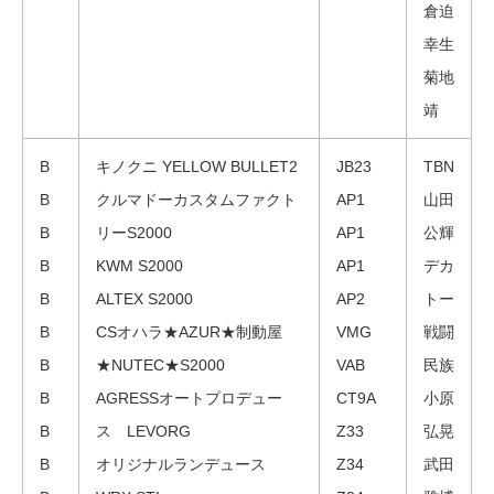
倉迫
幸生
菊地
靖
B
キノクニ YELLOW BULLET2
JB23
TBN
B
クルマドーカスタムファクト
AP1
山田
B
リーS2000
AP1
公輝
B
KWM S2000
AP1
デカ
B
ALTEX S2000
AP2
トー
B
CSオハラ★AZUR★制動屋
VMG
戦闘
B
★NUTEC★S2000
VAB
民族
B
AGRESSオートプロデュー
CT9A
小原
B
ス LEVORG
Z33
弘晃
B
オリジナルランデュース
Z34
武田