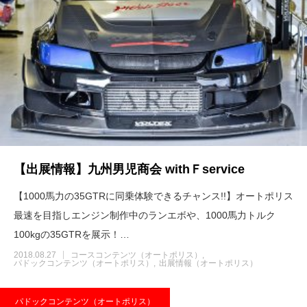
【出展情報】九州男児商会 withＦservice
【1000馬力の35GTRに同乗体験できるチャンス!!】オートポリス
最速を目指しエンジン制作中のランエボや、1000馬力トルク
100kgの35GTRを展示！…
2018.08.27
コースコンテンツ（オートポリス）
パドックコンテンツ（オートポリス）
出展情報（オートポリス）
パドックコンテンツ（オートポリス）