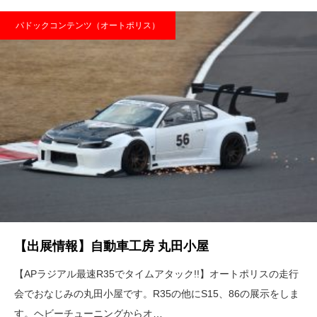
パドックコンテンツ（オートポリス）
【出展情報】自動車工房 丸田小屋
【APラジアル最速R35でタイムアタック!!】オートポリスの走行
会でおなじみの丸田小屋です。R35の他にS15、86の展示をしま
す。ヘビーチューニングからオ…