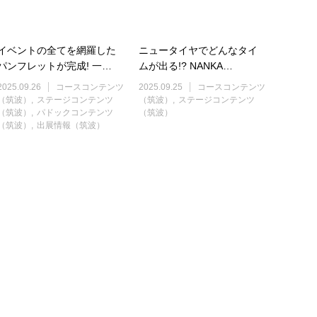
イベントの全てを網羅した
ニュータイヤでどんなタイ
パンフレットが完成! 一…
ムが出る!? NANKA…
2025.09.26
コースコンテンツ
2025.09.25
コースコンテンツ
（筑波）
ステージコンテンツ
（筑波）
ステージコンテンツ
（筑波）
パドックコンテンツ
（筑波）
（筑波）
出展情報（筑波）