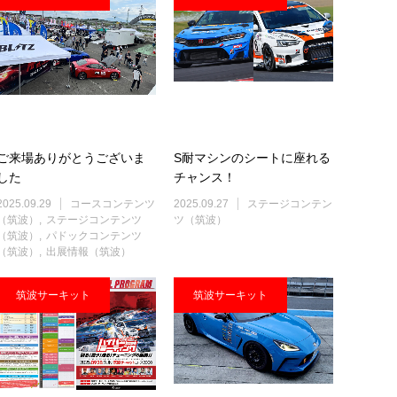
ご来場ありがとうございま
S耐マシンのシートに座れる
した
チャンス！
2025.09.29
コースコンテンツ
2025.09.27
ステージコンテン
（筑波）
ステージコンテンツ
ツ（筑波）
（筑波）
パドックコンテンツ
（筑波）
出展情報（筑波）
筑波サーキット
筑波サーキット