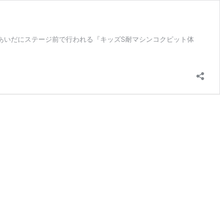
20のあいだにステージ前で行われる『キッズS耐マシンコクピット体