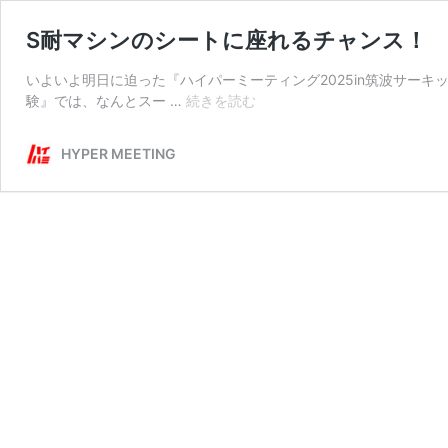
S耐マシンのシートに座れるチャンス！
いよいよ明日に迫った『ハイパーミーティング2025in筑波サーキッ
S
験』では、なんとスー …
続きを読む
耐
マ
HYPER MEETING
シ
ン
の
シ
ー
ト
に
座
れ
る
チ
ャ
ン
ス！